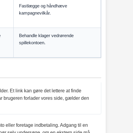
Fastlægge og håndhæve
kampagnevilkår.
e
Behandle klager vedrørende
spillekontoen.
er. Et link kan gøre det lettere at finde
 Når brugeren forlader vores side, gælder den
o eller foretage indbetaling. Adgang til en
en bør selv undersøge, om en ekstern side må