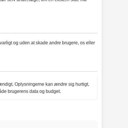
arligt og uden at skade andre brugere, os eller
stændigt. Oplysningerne kan ændre sig hurtigt,
 både brugerens data og budget.