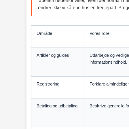
Tabellen nedenfor viser, hvem der normalt hå
ændrer ikke vilkårene hos en tredjepart. Bruge
Område
Vores rolle
Artikler og guides
Udarbejde og vedlig
informationsindhold.
Registrering
Forklare almindelige 
Betaling og udbetaling
Beskrive generelle for