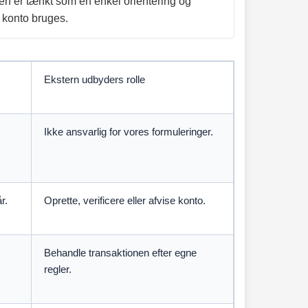
en er tænkt som en enkel orientering og
n konto bruges.
Ekstern udbyders rolle
Ikke ansvarlig for vores formuleringer.
r.
Oprette, verificere eller afvise konto.
Behandle transaktionen efter egne
regler.